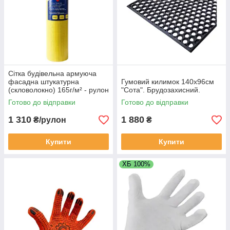
Сітка будівельна армуюча
фасадна штукатурна
Гумовий килимок 140х96см
(скловолокно) 165г/м² - рулон
"Сота". Брудозахисний.
1х50м. (для зовнішніх робіт)
Готово до відправки
Готово до відправки
1 310
1 880
₴/рулон
₴
Купити
Купити
ХБ 100%