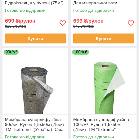
Гідроізоляція у рулоні (75м²).
Для мінеральної вати.
Щільність 75г/м².
Готово до відправки
Готово до відправки
699
699
₴/рулон
₴/рулон
810 ₴/рулон
945 ₴/рулон
Купити
Купити
90г/м²
100г/м²
Мембрана супердифузійна
Мембрана супердифузійна
90г/м². Рулон 1,5х50м (75м²).
100г/м². Рулон 1,5х50м
ТМ "Extreme" (Україна). Сіра.
(75м²). ТМ "Extreme"
(Україна). Зелена.
Готово до відправки
Готово до відправки