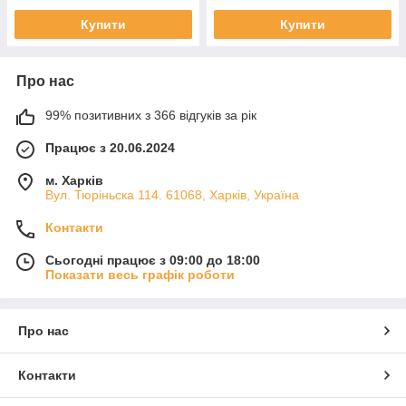
покриття діаметром 3-4 метри.
Купити
Купити
Робочий тиск:
Оптимальна робота при тиску від 1
до 3 бар. Для систем туману рекомендується тиск від 2
бар для формування найдрібнішої краплі.
Про нас
Комплектація:
Окремі форсунки, готові підвісні
вузли з антикраплею (захист від стікання води після
99% позитивних з 366 відгуків за рік
відключення системи), стійки та фітинги.
Працює з 20.06.2024
Замовляйте мікроджети Presto-PS оптом та в роздріб!
Забезпечте свої рослини ідеальним мікрокліматом вже
м. Харків
сьогодні. Швидка доставка по Україні, гарантія якості та
Вул. Тюріньска 114. 61068, Харків, Україна
консультації щодо підбору обладнання.
Контакти
Сьогодні працює з 09:00 до 18:00
Показати весь графік роботи
Про нас
Контакти