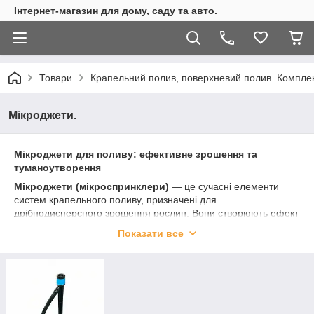
Інтернет-магазин для дому, саду та авто.
Товари
Крапельний полив, поверхневий полив. Комплекту
Мікроджети.
Мікроджети для поливу: ефективне зрошення та
туманоутворення
Мікроджети (мікроспринклери)
— це сучасні елементи
систем крапельного поливу, призначені для
дрібнодисперсного зрошення рослин. Вони створюють ефект
«штучного дощу» або туману, забезпечуючи м'яке
Показати все
зволоження без пошкодження делікатних культур. У каталозі
Presto-PS представлений широкий вибір форсунок, підвісних
установок та комплектуючих для організації професійного
мікрополиву в теплицях та на відкритому ґрунті.
Чому варто купити мікроджети для