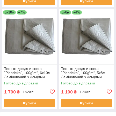
Купити
Купити
6х10м
–7%
5х8м
–4%
Тент от дождя и снега
Тент от дождя и снега
"Plandeka", 100g\m², 6х10м.
"Plandeka", 100g\m², 5х8м.
Ламінований з кільцями.
Ламінований з кільцями.
Пологи.
Пологи.
Готово до відправки
Готово до відправки
1 790
1 190
₴
₴
1 920 ₴
1 240 ₴
Купити
Купити