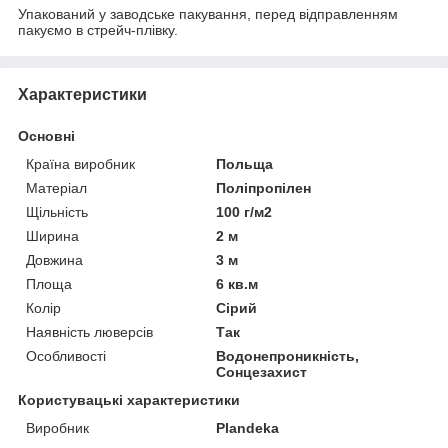
Упакований у заводське пакування, перед відправленням
пакуємо в стрейч-плівку.
Характеристики
Основні
Країна виробник
Польща
Матеріал
Поліпропілен
Щільність
100 г/м2
Ширина
2 м
Довжина
3 м
Площа
6 кв.м
Колір
Сірий
Наявність люверсів
Так
Особливості
Водонепроникність,
Сонцезахист
Користувацькі характеристики
Виробник
Plandeka