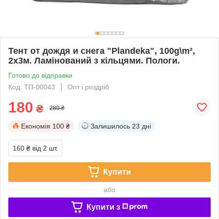
Тент от дождя и снега "Plandeka", 100g\m²,
2х3м. Ламінований з кільцями. Пологи.
Готово до відправки
Код: ТП-00043
Опт і роздріб
180
₴
280 ₴
Економія
100 ₴
Залишилось
23 дні
160 ₴
від 2 шт.
Купити
або
Купити з