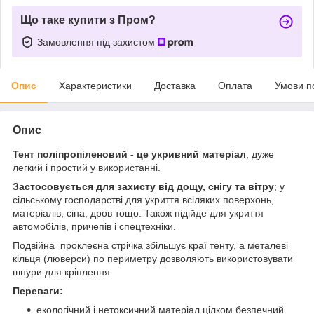
Що таке купити з Пром?
Замовлення під захистом
Опис
Характеристики
Доставка
Оплата
Умови п
Опис
Тент поліпропіленовий
- це укривний матеріал
, дуже
легкий і простий у використанні.
Застосовується для захисту від дощу, снігу та вітру
; у
сільському господарстві для укриття всіляких поверхонь,
матеріалів, сіна, дров тощо. Також підійде для укриття
автомобілів, причепів і спецтехніки.
Подвійна проклеєна стрічка збільшує краї тенту, а металеві
кільця (люверси) по периметру дозволяють використовувати
шнури для кріплення.
Переваги:
екологічний і нетоксичний матеріал цілком безпечний