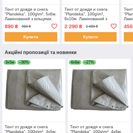
Тент от дождя и снега
Тент от дождя и снега
Тент
"Plandeka", 100g\m², 5х6м.
"Plandeka", 100g\m²,
"Pla
Ламінований з кільцями.
8х10м. Ламінований з
Ламі
Пологи.
кільцями. Пологи.
Поло
890
2 290
450
₴
₴
960 ₴
2 490 ₴
Купити
Купити
Акційні пропозиції та новинки
3х5м
–30%
4х6м
–27%
Тент от дождя и снега
Тент от дождя и снега
"Plandeka", 100g\m², 3х5м.
"Plandeka", 100g\m², 4х6м.