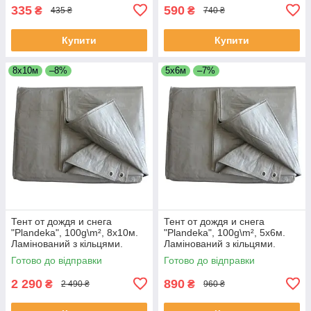
335
590
₴
₴
435 ₴
740 ₴
Купити
Купити
8х10м
–8%
5х6м
–7%
Тент от дождя и снега
Тент от дождя и снега
"Plandeka", 100g\m², 8х10м.
"Plandeka", 100g\m², 5х6м.
Ламінований з кільцями.
Ламінований з кільцями.
Пологи.
Пологи.
Готово до відправки
Готово до відправки
2 290
890
₴
₴
2 490 ₴
960 ₴