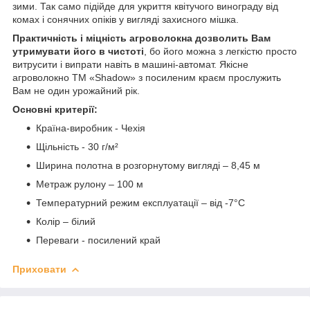
зими. Так само підійде для укриття квітучого винограду від
комах і сонячних опіків у вигляді захисного мішка.
Практичність і міцність агроволокна дозволить Вам
утримувати його в чистоті
, бо його можна з легкістю просто
витрусити і випрати навіть в машині-автомат. Якісне
агроволокно ТМ «Shadow» з посиленим краєм прослужить
Вам не один урожайний рік.
Основні критерії:
Країна-виробник - Чехія
Щільність - 30 г/м²
Ширина полотна в розгорнутому вигляді – 8,45 м
Метраж рулону – 100 м
Температурний режим експлуатації – від -7°С
Колір – білий
Переваги - посилений край
Приховати