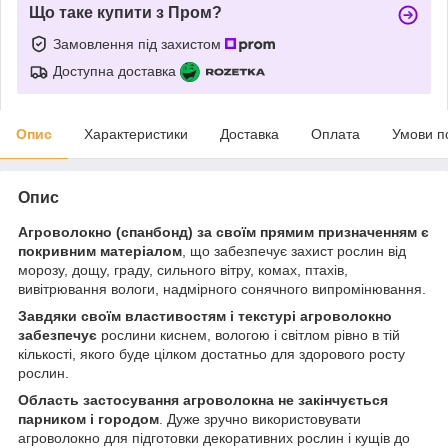
Що таке купити з Пром?
Замовлення під захистом
Доступна доставка
Опис
Характеристики
Доставка
Оплата
Умови п
Опис
Агроволокно (спанбонд) за своїм прямим призначенням є
покривним матеріалом
,
що забезпечує захист рослин від
морозу, дощу, граду, сильного вітру, комах, птахів,
вивітрювання вологи, надмірного сонячного випромінювання.
Завдяки своїм властивостям і текстурі агроволокно
забезпечує
рослини киснем, вологою і світлом рівно в тій
кількості, якого буде цілком достатньо для здорового росту
рослин.
Область застосування агроволокна не закінчується
парником і городом
. Дуже зручно використовувати
агроволокно для підготовки декоративних рослин і кущів до