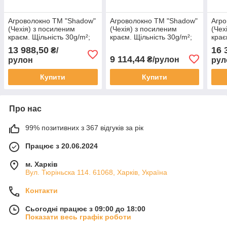
Агроволокно ТМ "Shadow"
Агроволокно ТМ "Shadow"
Агро
(Чехія) з посиленим
(Чехія) з посиленим
(Чех
краєм. Щільність 30g/m²;
краєм. Щільність 30g/m²;
крає
10,5х100м. Біле.
6,35х100м. Біле.
12,6
13 988,50
16 
₴/
9 114,44
₴/рулон
рулон
рул
Купити
Купити
Про нас
99% позитивних з 367 відгуків за рік
Працює з 20.06.2024
м. Харків
Вул. Тюріньска 114. 61068, Харків, Україна
Контакти
Сьогодні працює з 09:00 до 18:00
Показати весь графік роботи