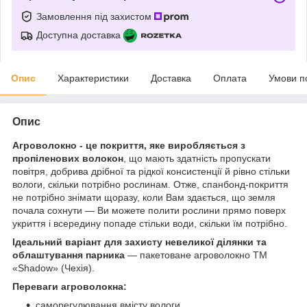
Замовлення під захистом
Доступна доставка
Опис
Характеристики
Доставка
Оплата
Умови п
Опис
Агроволокно - це покриття, яке виробляється з
пропіленових волокон
, що мають здатність пропускати
повітря, добрива дрібної та рідкої консистенції й рівно стільки
вологи, скільки потрібно рослинам. Отже, спанбонд-покриття
не потрібно знімати щоразу, коли Вам здається, що земля
почала сохнути — Ви можете полити рослини прямо поверх
укриття і всередину попаде стільки води, скільки їм потрібно.
Ідеальний варіант для захисту невеликої ділянки та
облаштування парника
— пакетоване агроволокно ТМ
«Shadow» (Чехія).
Переваги агроволокна:
саморегулювання вмісту вологи