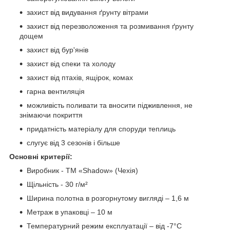
захист від видування ґрунту вітрами
захист від перезволоження та розмивання ґрунту
дощем
захист від бур'янів
захист від спеки та холоду
захист від птахів, ящірок, комах
гарна вентиляція
можливість поливати та вносити підживлення, не
знімаючи покриття
придатність матеріалу для споруди теплиць
слугує від 3 сезонів і більше
Основні критерії:
Виробник - ТМ «Shadow» (Чехія)
Щільність - 30 г/м²
Ширина полотна в розгорнутому вигляді – 1,6 м
Метраж в упаковці – 10 м
Температурний режим експлуатації – від -7°С