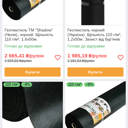
Геотекстиль ТМ "Shadow"
Геотекстиль чорний
(Чехія), чорний. Щільність
(Україна). Щільність 110 г/м²;
110 г/м²; 1,6х50м.
1,2х50м. Захист від бур’янів
та дренаж (UV‑стабілізація).
Готово до відправки
Готово до відправки
2 665,41
1 985,19
₴/рулон
₴/рулон
2 929,03 ₴/рулон
2 181,53 ₴/рулон
Купити
Купити
110 г/м²
–9%
110 г/м²
–9%