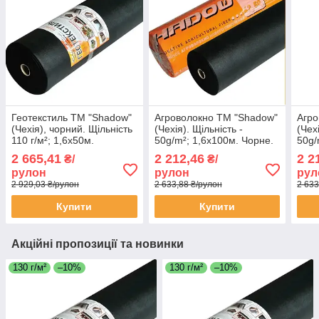
Геотекстиль ТМ "Shadow"
Агроволокно ТМ "Shadow"
Агро
(Чехія), чорний. Щільність
(Чехія). Щільність -
(Чех
110 г/м²; 1,6х50м.
50g/m²; 1,6х100м. Чорне.
50g/
2 665,41
2 212,46
2 2
₴/
₴/
рулон
рулон
рул
2 929,03 ₴/рулон
2 633,88 ₴/рулон
2 633
Купити
Купити
Акційні пропозиції та новинки
130 г/м²
–10%
130 г/м²
–10%