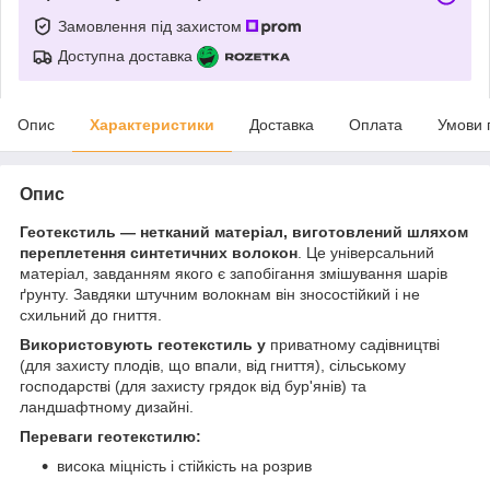
Замовлення під захистом
Доступна доставка
Опис
Характеристики
Доставка
Оплата
Умови 
Опис
Геотекстиль — нетканий матеріал, виготовлений шляхом
переплетення синтетичних волокон
. Це універсальний
матеріал, завданням якого є запобігання змішування шарів
ґрунту. Завдяки штучним волокнам він зносостійкий і не
схильний до гниття.
Використовують геотекстиль у
приватному садівництві
(для захисту плодів, що впали, від гниття), сільському
господарстві (для захисту грядок від бур'янів) та
ландшафтному дизайні.
Переваги геотекстилю:
висока міцність і стійкість на розрив