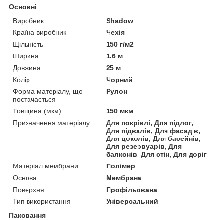
Основні
Виробник
Shadow
Країна виробник
Чехія
Щільність
150 г/м2
Ширина
1.6 м
Довжина
25 м
Колір
Чорний
Форма матеріалу, що
Рулон
постачається
Товщина (мкм)
150 мкм
Призначення матеріалу
Для покрівлі, Для підлог,
Для підвалів, Для фасадів,
Для цоколів, Для басейнів,
Для резервуарів, Для
балконів, Для стін, Для доріг
Матеріал мембрани
Полімер
Основа
Мембрана
Поверхня
Профільована
Тип використання
Універсальний
Паковання