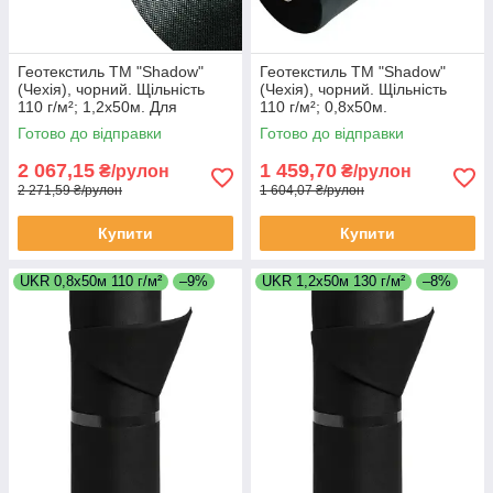
Геотекстиль ТМ "Shadow"
Геотекстиль ТМ "Shadow"
(Чехія), чорний. Щільність
(Чехія), чорний. Щільність
110 г/м²; 1,2х50м. Для
110 г/м²; 0,8х50м.
садових доріжок
Готово до відправки
Готово до відправки
2 067,15
1 459,70
₴/рулон
₴/рулон
2 271,59 ₴/рулон
1 604,07 ₴/рулон
Купити
Купити
UKR 0,8х50м 110 г/м²
–9%
UKR 1,2х50м 130 г/м²
–8%