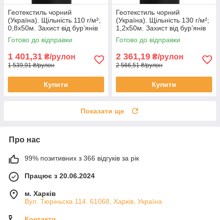
Геотекстиль чорний
Геотекстиль чорний
(Україна). Щільність 110 г/м²;
(Україна). Щільність 130 г/м²;
0,8х50м. Захист від бур’янів
1,2х50м. Захист від бур’янів
та дренаж (UV‑стабілізація).
та дренаж (UV‑стабілізація).
Готово до відправки
Готово до відправки
1 401,31
2 361,19
₴/рулон
₴/рулон
1 539,91 ₴/рулон
2 566,51 ₴/рулон
Купити
Купити
Показати ще
Про нас
99% позитивних з 366 відгуків за рік
Працює з 20.06.2024
м. Харків
Вул. Тюріньска 114. 61068, Харків, Україна
Контакти