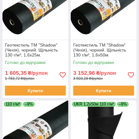
Геотекстиль ТМ "Shadow"
Геотекстиль ТМ "Shadow"
(Чехія), чорний. Щільність
(Чехія), чорний. Щільність
130 г/м²; 1,6х25м.
130 г/м²; 1,6х50м.
Готово до відправки
Готово до відправки
1 605,35
3 152,96
₴/рулон
₴/рулон
1 783,72 ₴/рулон
3 503,28 ₴/рулон
Купити
Купити
110 г/м²
–9%
UKR 1,2х50м 110 г/м²
–9%