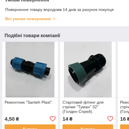
Повернення товару впродовж 14 днів за рахунок покупця
Всі умови повернення
Подібні товари компанії
Ремонтник "Santeh Plast".
Стартовий фітинг для
Ремо
стрічки "Туман" 32"
стрі
(Голден Спрей).
(Гол
4,50
14
16
₴
₴
Купити
Купити