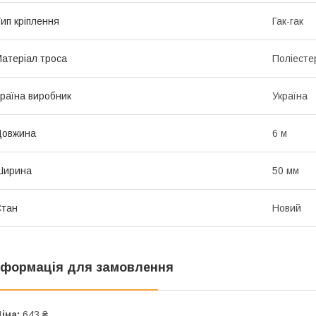
ип кріплення
Гак-гак
атеріал троса
Поліесте
раїна виробник
Україна
Довжина
6 м
Ширина
50 мм
Стан
Новий
нформація для замовлення
іна:
643 ₴