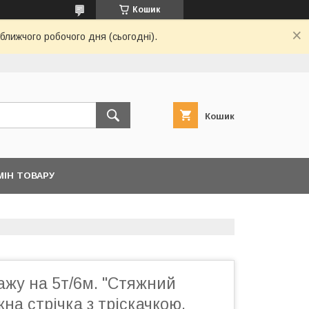
Кошик
ближчого робочого дня (сьогодні).
Кошик
МІН ТОВАРУ
ажу на 5т/6м. "Стяжний
жна стрічка з тріскачкою.