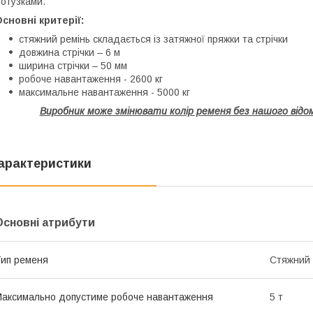
отузками.
сновні критерії:
стяжний ремінь складається із затяжної пряжки та стрічки
довжина стрічки – 6 м
ширина стрічки – 50 мм
робоче навантаження - 2600 кг
максимальне навантаження - 5000 кг
Виробник може змінювати колір ременя без нашого відом
арактеристики
Основні атрибути
ип ременя
Стяжний 
аксимально допустиме робоче навантаження
5 т