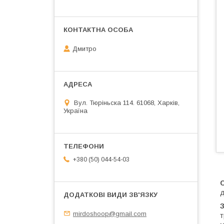
Дмитро
Вул. Тюріньска 114. 61068, Харків,
Україна
+380 (50) 044-54-03
д
mirdoshoop@gmail.com
т