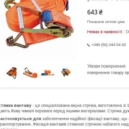
643 ₴
Показати оптові ціни
Немає в наявності
О
+380 (50) 044-54-03
повернення товару п
Стяжка вантажу
- це спеціалізована міцна стрічка, виготовлена ​​
ають йому чималі переваги перед іншими матеріалами. Стрічка дуж
Застосовується для
забезпечення надійної фіксації вантажу, що 
ранспортування. Фіксація вантажів стяжною стрічкою набагато наді