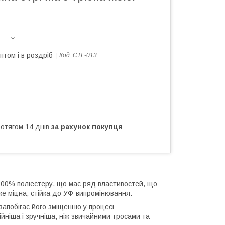
птом і в роздріб
Код:
СТГ-013
ротягом 14 днів
за рахунок покупця
зі 100% поліестеру, що має ряд властивостей, що
е міцна, стійка до УФ-випромінювання.
запобігає його зміщенню у процесі
йніша і зручніша, ніж звичайними тросами та