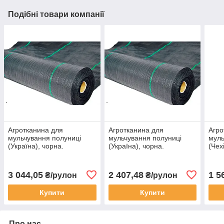
Подібні товари компанії
Агротканина для
Агротканина для
Агро
мульчування полуниці
мульчування полуниці
муль
(Україна), чорна.
(Україна), чорна.
(Чех
Щільність 100 г/м²;
Щільність 85 г/м²; 1,6х50м.
85 г
3,4х25м.
3 044,05
2 407,48
1 5
₴/рулон
₴/рулон
Купити
Купити
Про нас