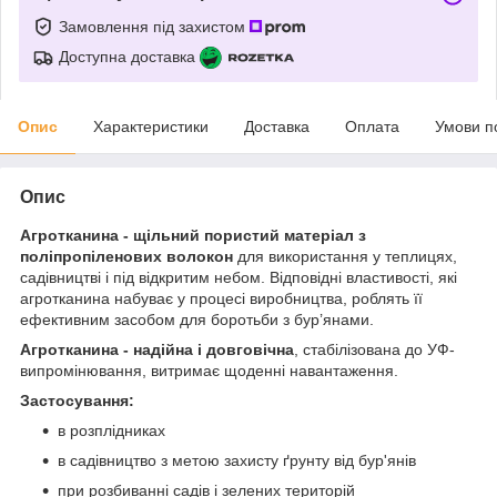
Замовлення під захистом
Доступна доставка
Опис
Характеристики
Доставка
Оплата
Умови п
Опис
Агротканина - щільний пористий матеріал з
поліпропіленових волокон
для використання у теплицях,
садівництві і під відкритим небом. Відповідні властивості, які
агротканина набуває у процесі виробництва, роблять її
ефективним засобом для боротьби з бур’янами.
Агротканина - надійна і довговічна
, стабілізована до УФ-
випромінювання, витримає щоденні навантаження.
Застосування:
в розплідниках
в садівництво з метою захисту ґрунту від бур'янів
при розбиванні садів і зелених територій