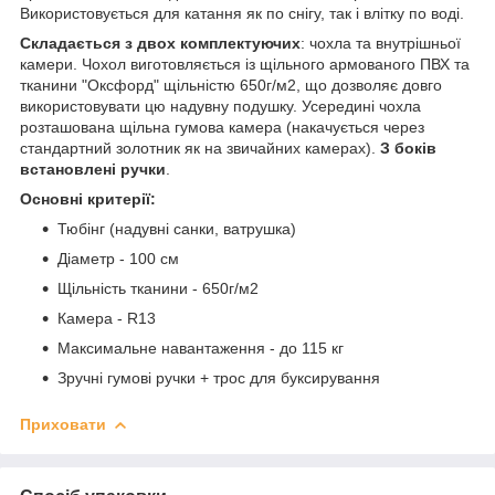
Використовується для катання як по снігу, так і влітку по воді.
Складається з двох комплектуючих
: чохла та внутрішньої
камери. Чохол виготовляється із щільного армованого ПВХ та
тканини "Оксфорд" щільністю 650г/м
2
, що дозволяє довго
використовувати цю надувну подушку. Усередині чохла
розташована щільна гумова камера (накачується через
стандартний золотник як на звичайних камерах).
З боків
встановлені ручки
.
Основні критерії:
Тюбінг (надувні санки, ватрушка)
Діаметр - 100 см
Щільність тканини - 650г/м
2
Камера - R13
Максимальне навантаження - до 115 кг
Зручні гумові ручки + трос для буксирування
Приховати