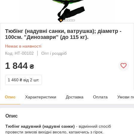
Тюбінг (надувні санки, ватрушка); діаметр -
100см. "Динозаври" (до 115 кг).
Немає в наявності
Код: НТ-00102
Опт і роздріб
1 844
₴
1 460 ₴
від 2 шт.
Опис
Характеристики
Доставка
Оплата
Умови п
Опис
Тюбінг надувний (надувні санки)
- відмінний спосіб
провести зимові вихідні весело, катаючись з гірок.