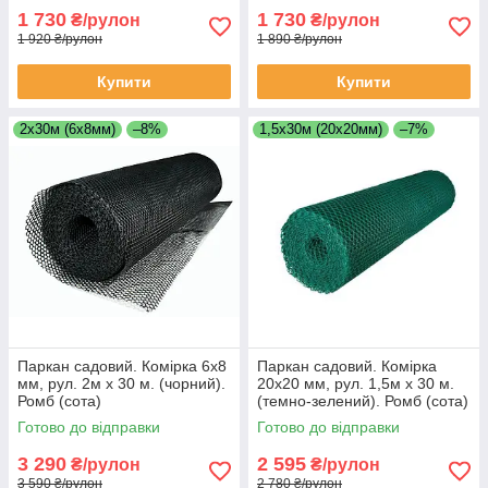
1 730
1 730
₴/рулон
₴/рулон
1 920 ₴/рулон
1 890 ₴/рулон
Купити
Купити
2х30м (6х8мм)
–8%
1,5х30м (20х20мм)
–7%
Паркан садовий. Комірка 6х8
Паркан садовий. Комірка
мм, рул. 2м х 30 м. (чорний).
20х20 мм, рул. 1,5м х 30 м.
Ромб (сота)
(темно-зелений). Ромб (сота)
Готово до відправки
Готово до відправки
3 290
2 595
₴/рулон
₴/рулон
3 590 ₴/рулон
2 780 ₴/рулон