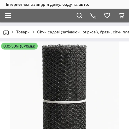
Інтернет-магазин для дому, саду та авто.
Товари
Сітки садові (затінюючі, огіркові), ґрати, сітки п
0.8х30м (6×8мм)