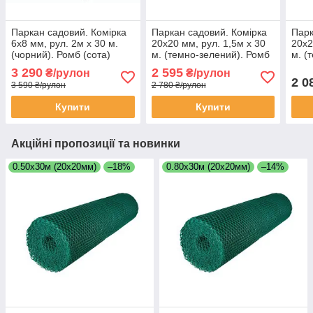
Паркан садовий. Комірка
Паркан садовий. Комірка
Парк
6х8 мм, рул. 2м х 30 м.
20х20 мм, рул. 1,5м х 30
20х2
(чорний). Ромб (сота)
м. (темно-зелений). Ромб
м. (
(сота)
(сот
3 290
2 595
₴/рулон
₴/рулон
2 0
3 590 ₴/рулон
2 780 ₴/рулон
Купити
Купити
Акційні пропозиції та новинки
0.50х30м (20х20мм)
–18%
0.80х30м (20х20мм)
–14%