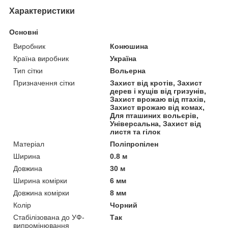
Характеристики
Основні
Виробник
Конюшина
Країна виробник
Україна
Тип сітки
Вольерна
Призначення сітки
Захист від кротів, Захист
дерев і кущів від гризунів,
Захист врожаю від птахів,
Захист врожаю від комах,
Для пташиних вольєрів,
Універсальна, Захист від
листя та гілок
Матеріал
Поліпропілен
Ширина
0.8 м
Довжина
30 м
Ширина комірки
6 мм
Довжина комірки
8 мм
Колір
Чорний
Стабілізована до УФ-
Так
випромінювання