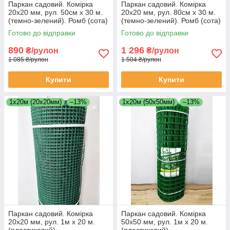
Паркан садовий. Комірка
Паркан садовий. Комірка
20х20 мм, рул. 50см х 30 м.
20х20 мм, рул. 80см х 30 м.
(темно-зелений). Ромб (сота)
(темно-зелений). Ромб (сота)
Готово до відправки
Готово до відправки
890
1 296
₴/рулон
₴/рулон
1 085 ₴/рулон
1 504 ₴/рулон
Купити
Купити
1х20м (20х20мм)
–13%
1х20м (50х50мм)
–13%
Паркан садовий. Комірка
Паркан садовий. Комірка
20х20 мм, рул. 1м х 20 м.
50х50 мм, рул. 1м х 20 м.
(пластиковий)
(пластиковий)