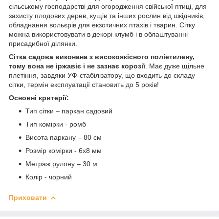
сільському господарстві для огородження свійської птиці, для
захисту плодових дерев, кущів та інших рослин від шкідників,
обладнання вольєрів для екзотичних птахів і тварин. Сітку
можна використовувати в декорі клумб і в облаштуванні
присадибної ділянки.
Сітка садова виконана з високоякісного поліетилену,
тому вона не іржавіє і не зазнає корозії
. Має дуже щільне
плетіння, завдяки УФ-стабілізатору, що входить до складу
сітки, термін експлуатації становить до 5 років!
Основні критерії:
Тип сітки – паркан садовий
Тип комірки - ромб
Висота паркану – 80 см
Розмір комірки - 6x8 мм
Метраж рулону – 30 м
Колір - чорний
Приховати