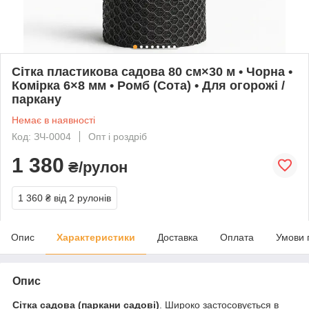
Сітка пластикова садова 80 см×30 м • Чорна •
Комірка 6×8 мм • Ромб (Сота) • Для огорожі /
паркану
Немає в наявності
Код: ЗЧ-0004
Опт і роздріб
1 380
₴/рулон
1 360 ₴
від 2 рулонів
Опис
Характеристики
Доставка
Оплата
Умови 
Опис
Сітка садова (паркани садові)
. Широко застосовується в