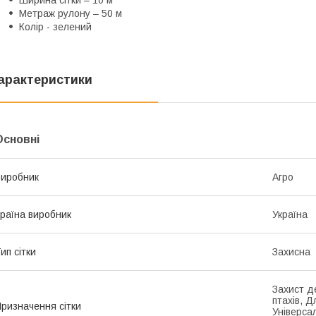
Метраж рулону – 50 м
Колір - зелений
арактеристики
Основні
иробник
Агро
раїна виробник
Україна
ип сітки
Захисна
Захист де
птахів, Д
ризначення сітки
Універса