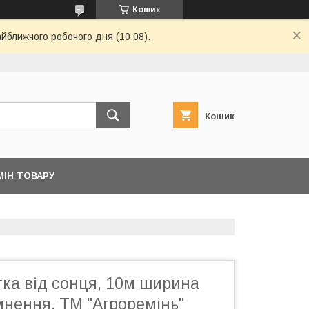
Кошик
айближчого робочого дня (10.08).
Кошик
МІН ТОВАРУ
тка від сонця, 10м ширина
мнення. ТМ "Агроремінь"