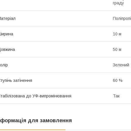
граду
атеріал
Поліпроп
Ширина
10 м
Довжина
50 м
олір
Зелений
тупінь затінення
60 %
табілізована до УФ-випромінювання
Так
нформація для замовлення