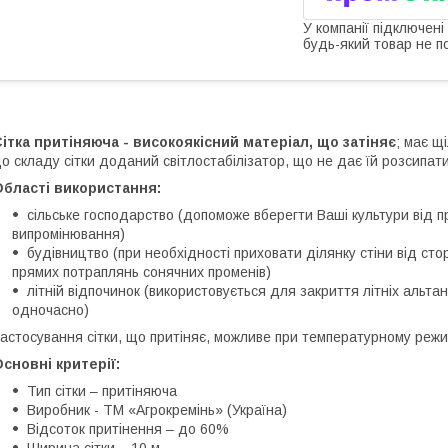
У компанії підключені
будь-який товар не п
ітка притіняюча - високоякісний матеріал, що затіняє
; має щ
о складу сітки доданий світлостабілізатор, що не дає їй розсипати
Області використання:
сільське господарство (допоможе вберегти Ваші культури від 
випромінювання)
будівництво (при необхідності приховати ділянку стіни від сто
прямих потраплянь сонячних променів)
літній відпочинок (використовується для закриття літніх альтан
одночасно)
астосування сітки, що притіняє, можливе при температурному режим
сновні критерії:
Тип сітки – притіняюча
Виробник - ТМ «Агрокремінь» (Україна)
Відсоток притінення – до 60%
Ширина сітки – 10 м