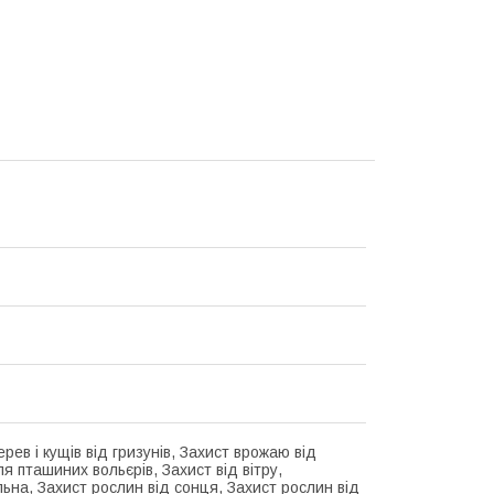
рев і кущів від гризунів, Захист врожаю від
ля пташиних вольєрів, Захист від вітру,
льна, Захист рослин від сонця, Захист рослин від