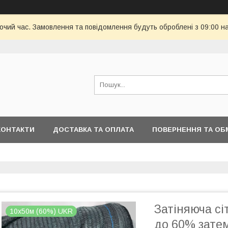
бочий час. Замовлення та повідомлення будуть оброблені з 09:00 н
КОНТАКТИ
ДОСТАВКА ТА ОПЛАТА
ПОВЕРНЕННЯ ТА ОБ
Затіняюча сі
10х50м (60%) UKR
до 60% зате