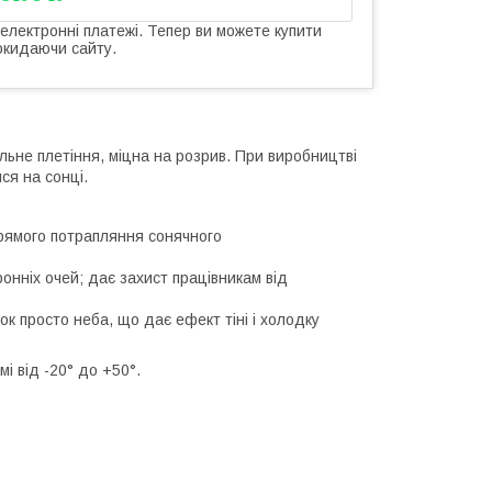
 електронні платежі. Тепер ви можете купити
окидаючи сайту.
ільне плетіння, міцна на розрив. При виробництві
ся на сонці.
прямого потрапляння сонячного
ронніх очей; дає захист працівникам від
ок просто неба, що дає ефект тіні і холодку
і від -20° до +50°.