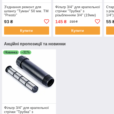
З'єднання ремонт для
Фільтр 3/4" для крапельної
Стар
шлангу "Туман" 50 мм. ТМ
стрічки "Трубка" з
з рі
"Presto"
різьбленням 3/4" (19мм)
1/4"
сітчастий. ТМ "Presto".
93
145
55
₴
₴
210 ₴
Купити
Купити
Акційні пропозиції та новинки
Новинка
–31%
Фільтр 3/4" для крапельної
стрічки "Трубка" з