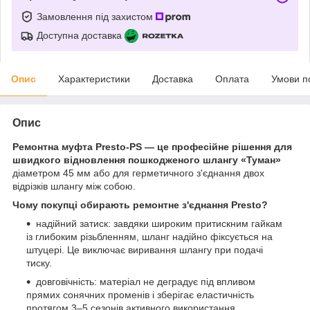
Замовлення під захистом
Доступна доставка
Опис
Характеристики
Доставка
Оплата
Умови п
Опис
Ремонтна муфта Presto-PS — це професійне рішення для
швидкого відновлення пошкодженого шлангу «Туман»
діаметром 45 мм або для герметичного з'єднання двох
відрізків шлангу між собою.
Чому покупці обирають ремонтне з'єднання Presto?
надійний затиск: завдяки широким притискним гайкам
із глибоким різьбленням, шланг надійно фіксується на
штуцері. Це виключає виривання шлангу при подачі
тиску.
довговічність: матеріал не деградує під впливом
прямих сонячних променів і зберігає еластичність
протягом 3–5 сезонів активного використання.